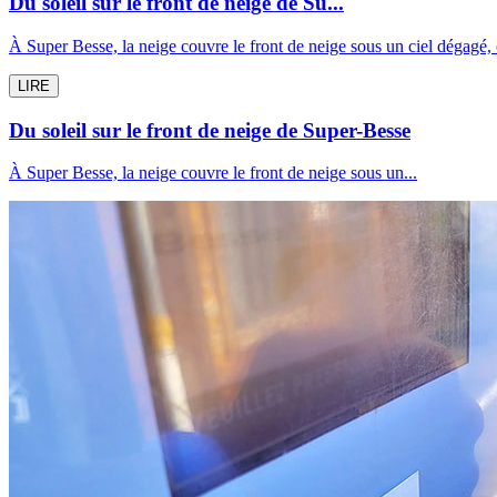
Du soleil sur le front de neige de Su...
À Super Besse, la neige couvre le front de neige sous un ciel dégagé
LIRE
Du soleil sur le front de neige de Super-Besse
À Super Besse, la neige couvre le front de neige sous un...