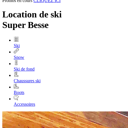
Promos en cours
CLIQUEZ ICI
Location de ski
Super Besse
Ski
Snow
Ski de fond
Chaussures ski
Boots
Accessoires