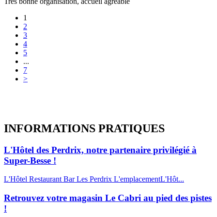
Très bonne organisation, accueil agréable
1
2
3
4
5
...
7
>
INFORMATIONS
PRATIQUES
L'Hôtel des Perdrix, notre partenaire privilégié à
Super-Besse !
L'Hôtel Restaurant Bar Les Perdrix L'emplacementL'Hôt...
Retrouvez votre magasin Le Cabri au pied des pistes
!